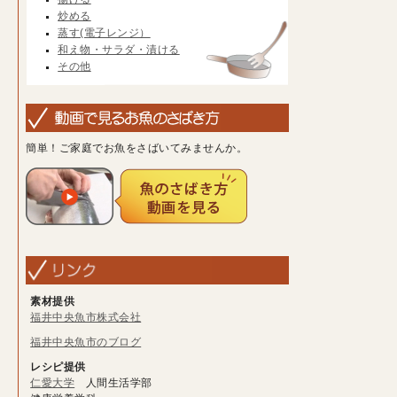
炒める
蒸す(電子レンジ）
和え物・サラダ・漬ける
その他
簡単！ご家庭でお魚をさばいてみませんか。
素材提供
福井中央魚市株式会社
福井中央魚市のブログ
レシピ提供
仁愛大学
人間生活学部