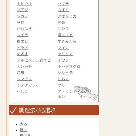
トビウオ
ハマチ
マアジ
もずく
ワカメ
アオリイカ
秋鮭
甘鯛
かわはぎ
サンマ
シイラ
塩丸イカ
白エビ
すきみたら
ヒラメ
マイカ
めぎす
ヤリイカ
アルゼンチン赤エビ
イワシ
カンパチ
キハダマグロ
昆布
シシャモ
シマアジ
しらす
ナメタガレイ
ブリ
へしこ
アトランティックサー
モン
煮る
焼く
揚げる