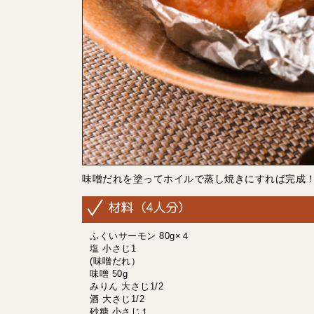
味噌だれを塗ってホイルで蒸し焼きにすれば完成
ふくいサーモン 80g×４
塩 小さじ1
(味噌だれ）
味噌 50g
みりん 大さじ1/2
酒 大さじ1/2
砂糖 小さじ１