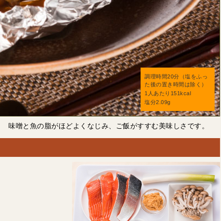
調理時間20分（塩をふっ
た後の置き時間は除く）
1人あたり151kcal
塩分2.09g
！ 味噌と魚の脂がほどよくなじみ、ご飯がすすむ美味しさです。