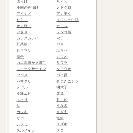
ほっけ
ちくわ
小鯛の笹漬け
ノドグロ
アイナメ
アカモク
たらこ
イワシの缶詰
かまぼこ
カマス
いさき
レンコ鯛
カラスガレイ
穴子
野菜揚げ
バサ
ヒラマサ
塩サバ
鯖缶
カツオ
カニ風味かまぼこ
サワラ
スモークサーモン
タチウオ
ツバス
バイ貝
ハマグリ
身欠きニシン
メバル
明太子
冷凍エビ
赤魚
あさり
甘エビ
鮎
うなぎ
カジキ
さざえ
サバ
塩鮭
シジミ
スズキ
スルメイカ
タコ