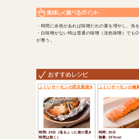
・時間に余裕があれば味噌だれの量を増やし、魚
・白味噌がない時は普通の味噌（淡色味噌）でもO
が整う。
ふくいサーモンの西京風焼き
ふくいサーモンの幽
時間: 20分（塩をふった後の置き
時間: 20分
時間は除く）
熱量: 197kcal