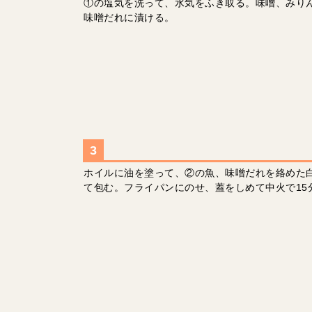
①の塩気を洗って、水気をふき取る。味噌、みり
味噌だれに漬ける。
ホイルに油を塗って、②の魚、味噌だれを絡めた
て包む。フライパンにのせ、蓋をしめて中火で15