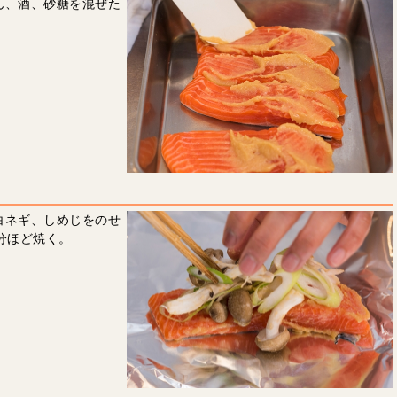
ん、酒、砂糖を混ぜた
白ネギ、しめじをのせ
分ほど焼く。