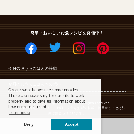
簡単・おいしいお魚レシピを発信中！
今月のおうちごはんの特徴
今月のおうちごはんへの想い
On our website we use some cookies.
These are necessary for our site to work
properly and to give us information about
Copyright(C) ミテネインターネット All rights reserved.
how our site is used.
このサイトの写真、イラスト、動画、文章を無断で転載、使用することは法
Learn more
律で禁じられています。
Deny
Accept