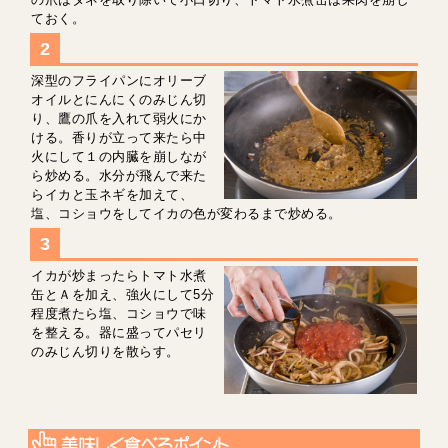
ておく。
深型のフライパンにオリーブ
オイルとにんにくのみじん切
り、鷹の爪を入れて弱火にか
ける。香りが立って来たら中
火にして１の内臓を崩しなが
ら炒める。水分が飛んで来た
らイカと玉ネギを加えて、
塩、コショウをしてイカの色が変わるまで炒める。
イカが炒まったらトマト水煮
缶とＡを加え、強火にして5分
程度煮たら塩、コショウで味
を整える。器に盛ってパセリ
のみじん切りを散らす。