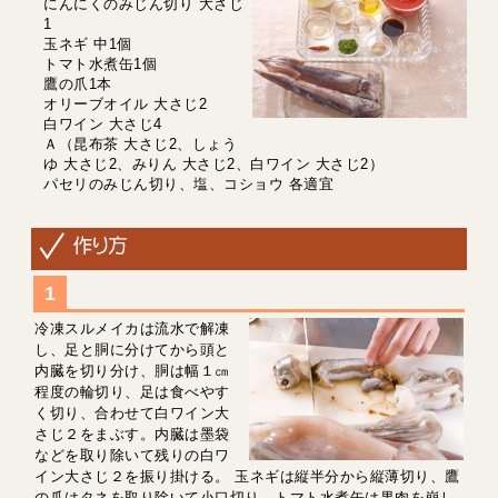
にんにくのみじん切り 大さじ
1
玉ネギ 中1個
トマト水煮缶1個
鷹の爪1本
オリーブオイル 大さじ2
白ワイン 大さじ4
Ａ（昆布茶 大さじ2、しょう
ゆ 大さじ2、みりん 大さじ2、白ワイン 大さじ2）
パセリのみじん切り、塩、コショウ 各適宜
冷凍スルメイカは流水で解凍
し、足と胴に分けてから頭と
内臓を切り分け、胴は幅１㎝
程度の輪切り、足は食べやす
く切り、合わせて白ワイン大
さじ２をまぶす。内臓は墨袋
などを取り除いて残りの白ワ
イン大さじ２を振り掛ける。 玉ネギは縦半分から縦薄切り、鷹
の爪はタネを取り除いて小口切り、トマト水煮缶は果肉を崩し