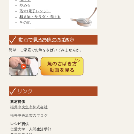
炒める
蒸す(電子レンジ）
和え物・サラダ・漬ける
その他
簡単！ご家庭でお魚をさばいてみませんか。
素材提供
福井中央魚市株式会社
福井中央魚市のブログ
レシピ提供
仁愛大学
人間生活学部