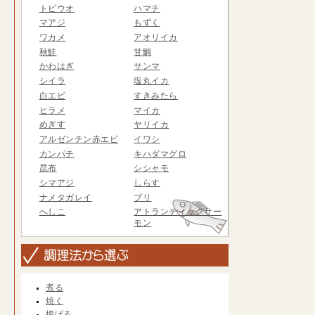
トビウオ
ハマチ
マアジ
もずく
ワカメ
アオリイカ
秋鮭
甘鯛
かわはぎ
サンマ
シイラ
塩丸イカ
白エビ
すきみたら
ヒラメ
マイカ
めぎす
ヤリイカ
アルゼンチン赤エビ
イワシ
カンパチ
キハダマグロ
昆布
シシャモ
シマアジ
しらす
ナメタガレイ
ブリ
へしこ
アトランティックサー
モン
煮る
焼く
揚げる