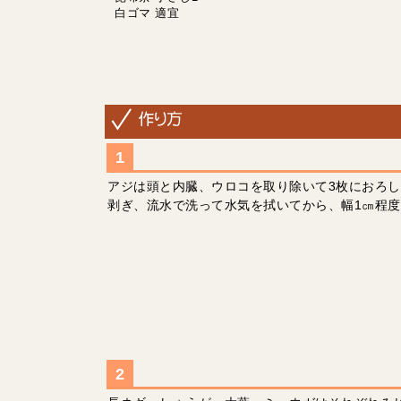
白ゴマ 適宜
アジは頭と内臓、ウロコを取り除いて3枚におろ
剥ぎ、流水で洗って水気を拭いてから、幅1㎝程