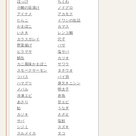
ほっけ
ちくわ
小鯛の笹漬け
ノドグロ
アイナメ
アカモク
たらこ
イワシの缶詰
かまぼこ
カマス
いさき
レンコ鯛
カラスガレイ
穴子
野菜揚げ
バサ
ヒラマサ
塩サバ
鯖缶
カツオ
カニ風味かまぼこ
サワラ
スモークサーモン
タチウオ
ツバス
バイ貝
ハマグリ
身欠きニシン
メバル
明太子
冷凍エビ
赤魚
あさり
甘エビ
鮎
うなぎ
カジキ
さざえ
サバ
塩鮭
シジミ
スズキ
スルメイカ
タコ