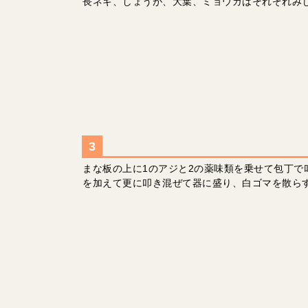
長ネギ、しょうが、大葉、ミョウガはそれぞれみ
まな板の上に1のアジと2の薬味類を乗せて包丁で
を加えて更に叩き混ぜて器に盛り、白ゴマを散ら