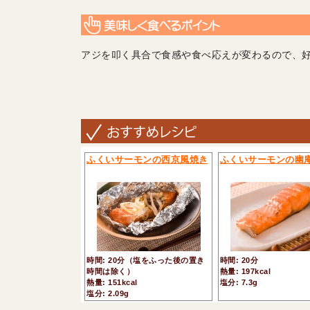
アジを叩く具合で食感や食べ応えが変わるので、
ふくいサーモンの西京風焼き
ふくいサーモンの幽
時間: 20分（塩をふった後の置き
時間: 20分
時間は除く）
熱量: 197kcal
熱量: 151kcal
塩分: 7.3g
塩分: 2.09g