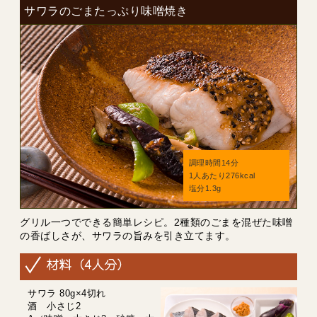
サワラのごまたっぷり味噌焼き
調理時間14分
1人あたり276kcal
塩分1.3g
グリル一つでできる簡単レシピ。2種類のごまを混ぜた味噌
の香ばしさが、サワラの旨みを引き立てます。
サワラ 80g×4切れ
酒 小さじ2