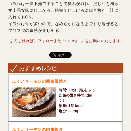
つみれは一度下茹ですることで臭みが取れ、だし汁も濁ら
ず上品な味に仕上がる。時短で仕上げるには直接だし汁に
入れてもOK。
イワシは骨が多いので、なめらかになるまですり混ぜると
フワフワの食感が楽しめる。
よろしければ、フォローまた「いいね！」をお願いいたします
♪
ふくいサーモンの西京風焼き
時間: 20分（塩をふっ
た後の置き時間は除
く）
熱量: 151kcal
塩分: 2.09g
ふくいサーモンの幽庵焼き