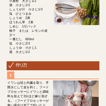
小麦粉 大さじ1/2
酒 小さじ1/3
しょうが汁 小さじ1/3
塩 ひとつまみ
しょうゆ 2滴
ほうれん草 2束
しめじ 1/2パック
柚子 または レモンの皮
少々
一番だし 600ml
塩 小さじ2/3
しょうゆ 小さじ1
酒 大さじ1/2
イワシは頭と内臓を取り、手
開きにして皮を剥く。フード
プロセッサーにイワシと調味
料を加えて3分ほど練り混ぜ
る。（フードプロセッサーが
無い場合は包丁で叩いたり、