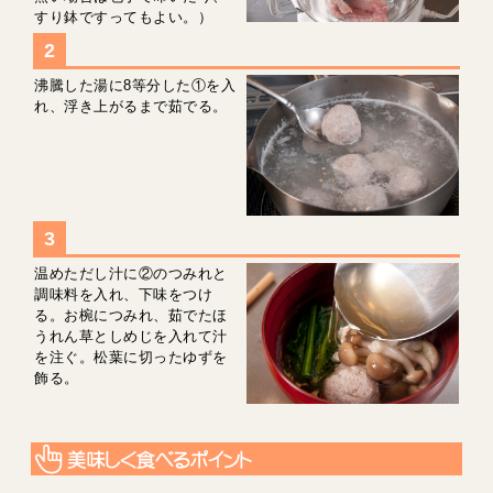
すり鉢ですってもよい。）
沸騰した湯に8等分した①を入
れ、浮き上がるまで茹でる。
温めただし汁に②のつみれと
調味料を入れ、下味をつけ
る。お椀につみれ、茹でたほ
うれん草としめじを入れて汁
を注ぐ。松葉に切ったゆずを
飾る。