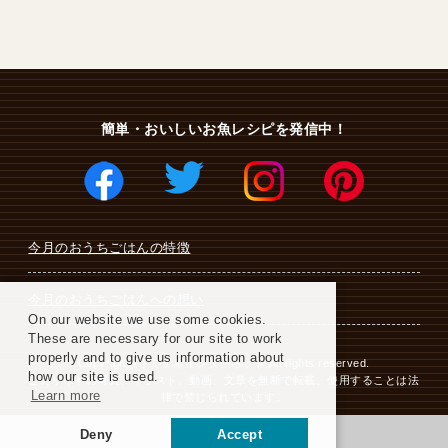
簡単・おいしいお魚レシピを発信中！
今月のおうちごはんの特徴
今月のおうちごはんへの想い
On our website we use some cookies.
These are necessary for our site to work
properly and to give us information about
Copyright(C) ミテネインターネット All rights reserved.
how our site is used.
このサイトの写真、イラスト、動画、文章を無断で転載、使用することは法
Learn more
律で禁じられています。
Deny
Accept