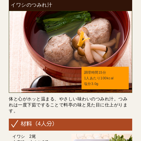
イワシのつみれ汁
調理時間15分
1人あたり100kcal
塩分3.0g
体と心がホッと温まる、やさしい味わいのつみれ汁。つみ
れは一度下茹ですることで料亭の味と見た目に仕上がりま
す。
イワシ 2尾