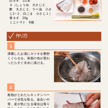
白ネギ 1/2本
Ａ（しょうゆ 大さじ２、
酢 大さじ２、ラー油 小さ
じ1~２、白ごま 小さじ１）
青ネギ 20g
ミニトマト 8個
沸騰したお湯にカツオを数秒
くぐらせる。表面の色が変わ
ったらすぐ氷水に漬ける。
粗熱がとれたらキッチンペー
パーで水気を取る。血合いや
骨、皮が気になる場合は取り