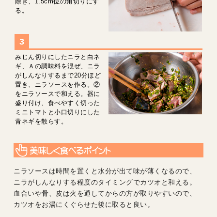
除き、1.5cm位の角切りにす
る。
みじん切りにしたニラと白ネ
ギ、Ａの調味料を混ぜ、ニラ
がしんなりするまで20分ほど
置き、ニラソースを作る。②
をニラソースで和える。器に
盛り付け、食べやすく切った
ミニトマトと小口切りにした
青ネギを散らす。
ニラソースは時間を置くと水分が出て味が薄くなるので、
ニラがしんなりする程度のタイミングでカツオと和える。
血合いや骨、皮は火を通してからの方が取りやすいので、
カツオをお湯にくぐらせた後に取ると良い。