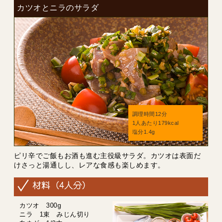
カツオとニラのサラダ
調理時間12分
1人あたり179kcal
塩分1.4g
ピリ辛でご飯もお酒も進む主役級サラダ。カツオは表面だ
けさっと湯通しし、レアな食感も楽しめます。
カツオ 300g
ニラ 1束 みじん切り