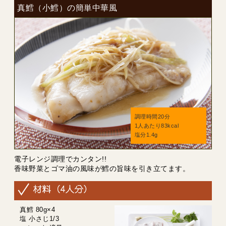
真鱈（小鱈）の簡単中華風
調理時間20分
1人あたり83kcal
塩分1.4g
電子レンジ調理でカンタン!!
香味野菜とゴマ油の風味が鱈の旨味を引き立てます。
真鱈 80g×4
塩 小さじ1/3