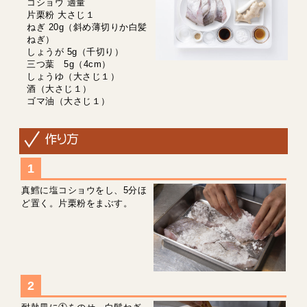
コショウ 適量
片栗粉 大さじ１
ねぎ 20g（斜め薄切りか白髪
ねぎ）
しょうが 5g（千切り）
三つ葉 5g（4cm）
しょうゆ（大さじ１）
酒（大さじ１）
ゴマ油（大さじ１）
真鱈に塩コショウをし、5分ほ
ど置く。片栗粉をまぶす。